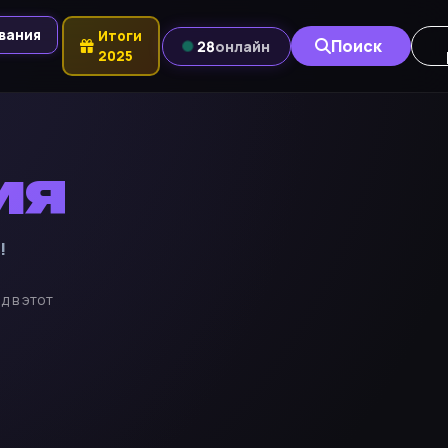
вания
Итоги
Поиск
28
онлайн
2025
ия
!
д в этот