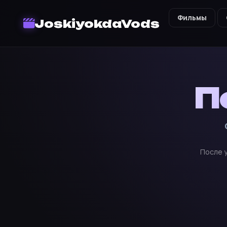
Фильмы
JoskiyokdaVods
П
После у