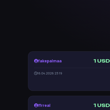
1 USD
fakepalmaa
16.04.2026 23:19
1 USD
ffrreal