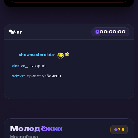
Чат
00:00:00
showmasterokda
:
desive_
:
второй
xdzvz
:
привет узбечкин
Молодёжка
7.9
Молодёжка